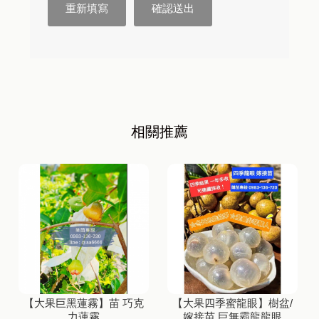
【大果巨黑蓮霧】苗 巧克
【大果四季蜜龍眼】樹盆/
力蓮霧
嫁接苗 巨無霸龍龍眼