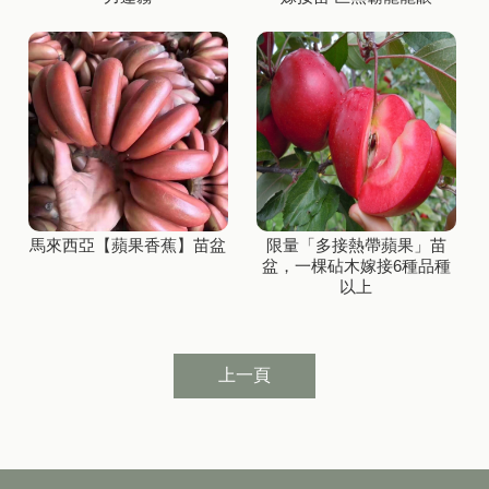
馬來西亞【蘋果香蕉】苗盆
限量「多接熱帶蘋果」苗
盆，一棵砧木嫁接6種品種
以上
上一頁