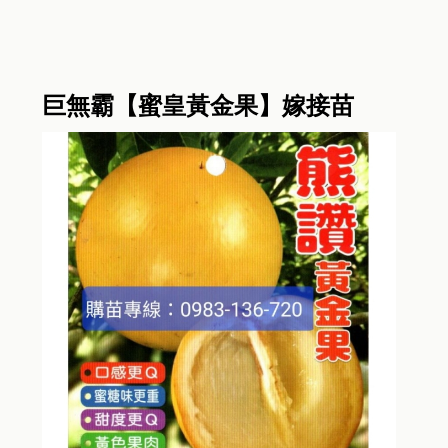
巨無霸【蜜皇黃金果】嫁接苗