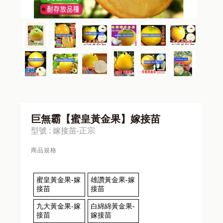
巨無霸【蜜皇黃金果】嫁接苗
型號 : 嫁接苗-正宗
商品規格
蜜皇黃金果-嫁
雄讚黃金果-嫁
接苗
接苗
九大黃金果-嫁
白綿綿黃金果-
接苗
嫁接苗