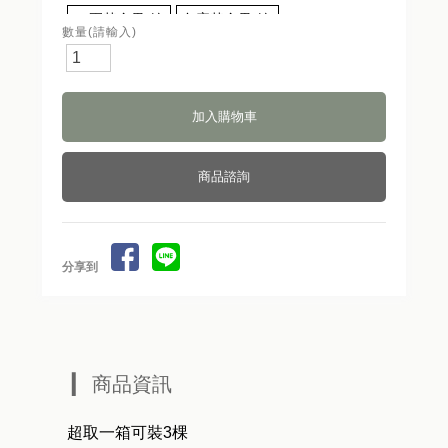
21兩黃金果-嫁
久蜜黃金果-嫁
數量(請輸入)
接苗
接苗
蜜香黃金果-嫁
大金沙黃金果-
接苗
嫁接苗
白晶黃金果-嫁
白金黃金果-嫁
接苗
接苗
商品諮詢
冬蜜黃金果-嫁
大果焦糖黃金
接苗
果
分享到
商品資訊
超取一箱可裝3棵